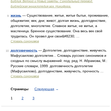
Библия. Ветхий и Новый заветы. Синодальный перевод.
Библейская энциклопедия арх. Никифора.
жизнь
— Существование, житье, житье бытье, проживание,
9
общежитие; век, дни; живот; долгая жизнь, долгоденствие,
долголетие, многолетие. Славное житье; не житье, а
масленица. Бренное существование. Она весь век свой
трудилась. Он провел дни свои&#8230; …
Словарь синонимов
долговечность
— Долголетие, долгоденствие, живучесть.
10
Мафусаилово долголетие... Словарь русских синонимов и
сходных по смыслу выражений. под. ред. Н. Абрамова, М.:
Русские словари, 1999. долговечность долголетие
(Мафусаилово), долгоденствие, живучесть, прочность …
Словарь синонимов
Страницы
Следующая
→
1
2
3