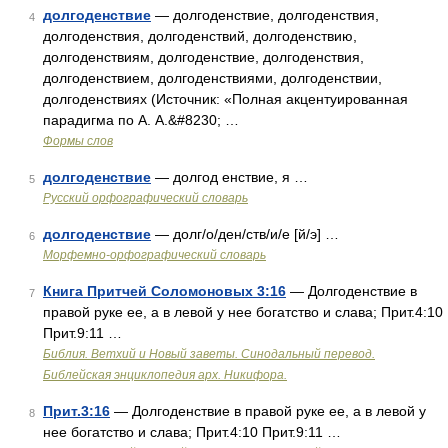
долгоденствие
— долгоденствие, долгоденствия,
4
долгоденствия, долгоденствий, долгоденствию,
долгоденствиям, долгоденствие, долгоденствия,
долгоденствием, долгоденствиями, долгоденствии,
долгоденствиях (Источник: «Полная акцентуированная
парадигма по А. А.&#8230; …
Формы слов
долгоденствие
— долгод енствие, я …
5
Русский орфографический словарь
долгоденствие
— долг/о/ден/ств/и/е [й/э] …
6
Морфемно-орфографический словарь
Книга Притчей Соломоновых 3:16
— Долгоденствие в
7
правой руке ее, а в левой у нее богатство и слава; Прит.4:10
Прит.9:11 …
Библия. Ветхий и Новый заветы. Синодальный перевод.
Библейская энциклопедия арх. Никифора.
Прит.3:16
— Долгоденствие в правой руке ее, а в левой у
8
нее богатство и слава; Прит.4:10 Прит.9:11 …